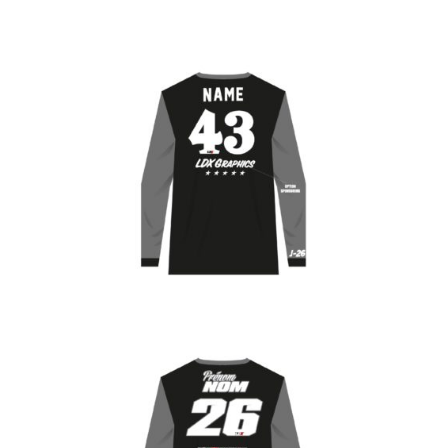
Flocage maillot Style 26
CHF
45.00