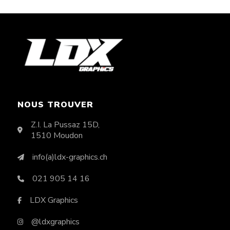
NOUS TROUVER
Z.I. La Pussaz 15D,
1510 Moudon
info(a)ldx-graphics.ch
021 905 14 16
LDX Graphics
@ldxgraphics