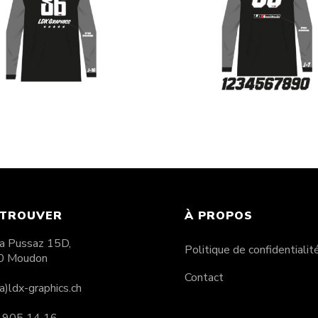
age maillot Style 16
Flocage maillot Sty
CHF
45.00
CHF
45.00
 TROUVER
À PROPOS
 La Pussaz 15D,
Politique de confidentialit
0 Moudon
Contact
(a)ldx-graphics.ch
 905 14 16