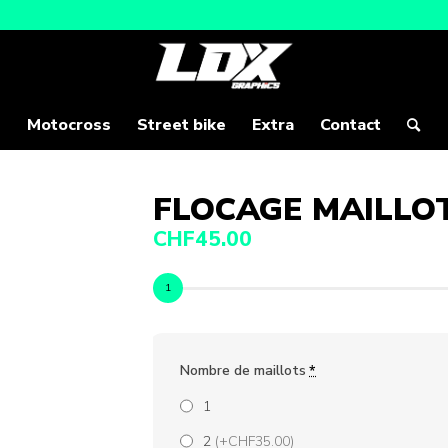
Motocross
Street bike
Extra
Contact
FLOCAGE MAILLOT
CHF
45.00
Nombre de maillots
*
1
2
(+CHF35.00)