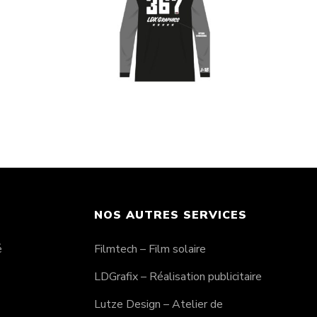
le 7
Flocage maillot Style 18
CHF
45.00
NOS AUTRES SERVICES
é
Filmtech – Film solaire
LDGrafix – Réalisation publicitaire
Lutze Design – Atelier de