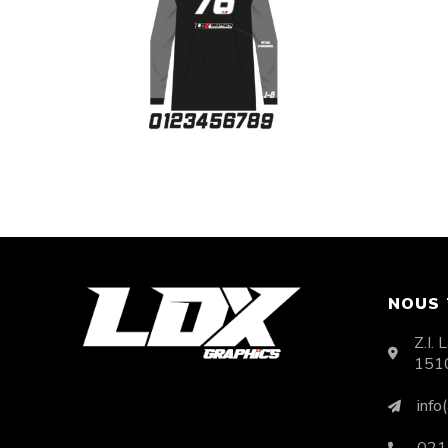
Flocage maillot Style 8
Floc
CHF
45.00
NOUS
Z.I.
151
info
021