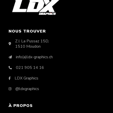
NOUS TROUVER
Z.I. La Pussaz 15D,
1510 Moudon
info(a)ldx-graphics.ch
021 905 14 16
LDX Graphics
@ldxgraphics
À PROPOS