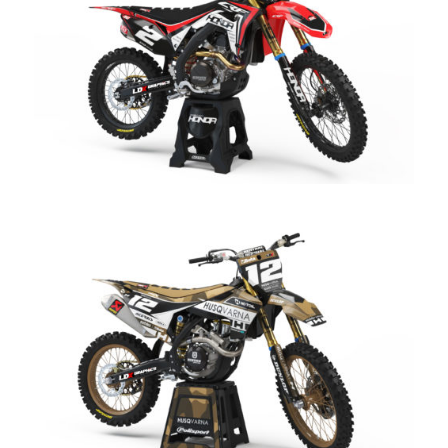
Lightning Red Kit Honda
CHF
198.00
Shades Kit Husqvarna
CHF
198.00