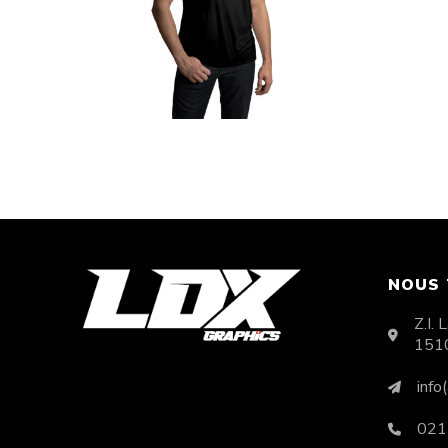
T-Shirt LDX « Helmet »
T-
CHF
25.00
NOUS
Z.I.
151
info
021