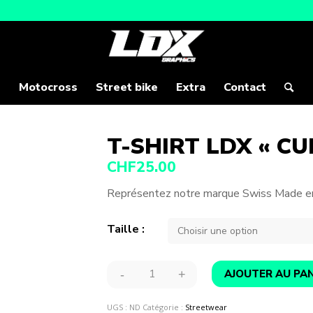
Motocross
Street bike
Extra
Contact
T-SHIRT LDX « CU
CHF
25.00
Représentez notre marque Swiss Made en 
Taille
AJOUTER AU PAN
UGS :
ND
Catégorie :
Streetwear