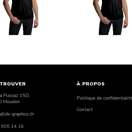
Shirt LDX « Chain »
T-Shirt LDX « Mexi
CHF
25.00
CHF
25.00
 TROUVER
À PROPOS
 La Pussaz 15D,
Politique de confidentialit
0 Moudon
Contact
(a)ldx-graphics.ch
 905 14 16