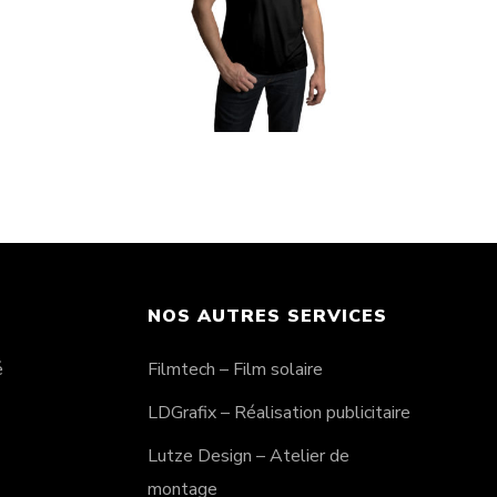
co »
T-Shirt LDX « Goggles »
CHF
25.00
NOS AUTRES SERVICES
é
Filmtech – Film solaire
LDGrafix – Réalisation publicitaire
Lutze Design – Atelier de
montage