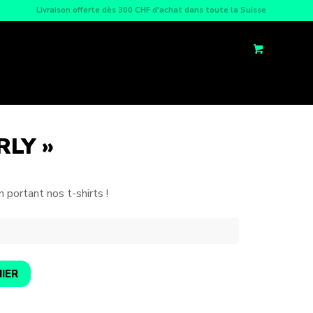
Livraison offerte dès 300 CHF d'achat dans toute la Suisse
RLY »
portant nos t-shirts !
IER